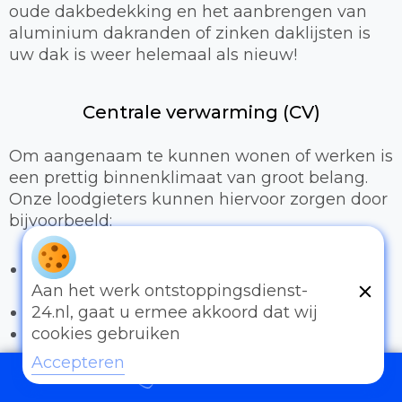
oude dakbedekking en het aanbrengen van
aluminium dakranden of zinken daklijsten is
uw dak is weer helemaal als nieuw!
Centrale verwarming (CV)
Om aangenaam te kunnen wonen of werken is
een prettig binnenklimaat van groot belang.
Onze loodgieters kunnen hiervoor zorgen door
bijvoorbeeld:
Het uitbreiden of compleet installeren van
een cv-installatie
Aan het werk ontstoppingsdienst-
Vervangen van radiatoren/radiatorkranen
24.nl, gaat u ermee akkoord dat wij
Vloerverwarming
cookies gebruiken
Accepteren
Sanitair
097006521500