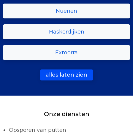
Nuenen
Haskerdijken
Exmorra
alles laten zien
Onze diensten
Opsporen van putten