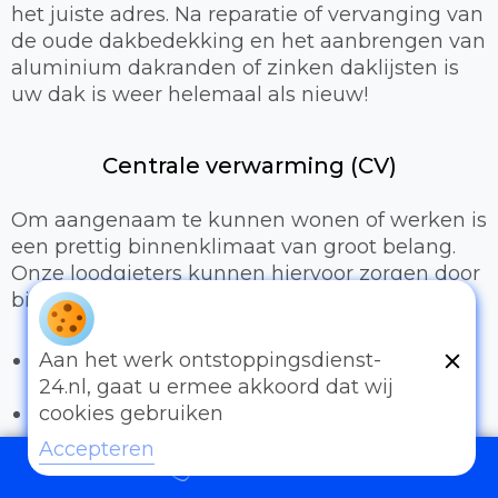
het juiste adres. Na reparatie of vervanging van
de oude dakbedekking en het aanbrengen van
aluminium dakranden of zinken daklijsten is
uw dak is weer helemaal als nieuw!
Centrale verwarming (CV)
Om aangenaam te kunnen wonen of werken is
een prettig binnenklimaat van groot belang.
Onze loodgieters kunnen hiervoor zorgen door
bijvoorbeeld:
Het uitbreiden of compleet installeren van
Aan het werk ontstoppingsdienst-
een cv-installatie
24.nl, gaat u ermee akkoord dat wij
Vervangen van radiatoren/radiatorkranen
cookies gebruiken
Vloerverwarming
Accepteren
097006521500
Sanitair