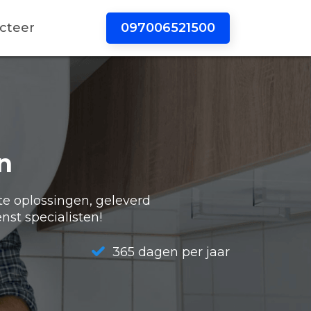
097006521500
cteer
n
te oplossingen, geleverd
nst specialisten!
365 dagen per jaar