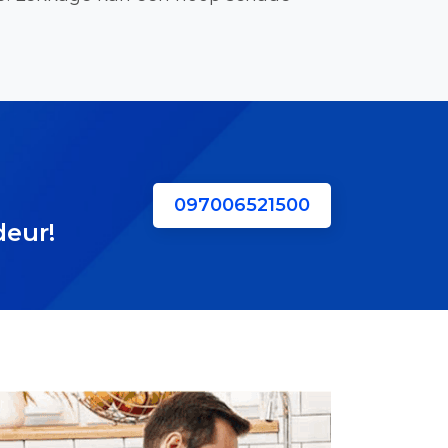
097006521500
deur!