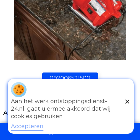
097006521500
Aan het werk ontstoppingsdienst-
24.nl, gaat u ermee akkoord dat wij
Andere diensten
cookies gebruiken
Eender welk probleem van afvoer of
Accepteren
097006521500
rioleringswerken kan u met ons bespreken.
Onze ervaring is onze troef. Al te vaak worden