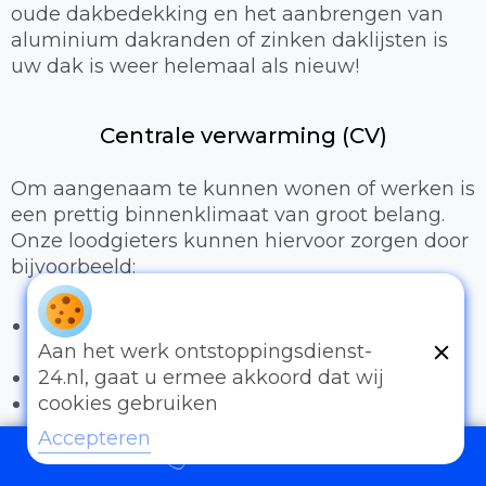
oude dakbedekking en het aanbrengen van
aluminium dakranden of zinken daklijsten is
uw dak is weer helemaal als nieuw!
Centrale verwarming (CV)
Om aangenaam te kunnen wonen of werken is
een prettig binnenklimaat van groot belang.
Onze loodgieters kunnen hiervoor zorgen door
bijvoorbeeld:
Het uitbreiden of compleet installeren van
een cv-installatie
Aan het werk ontstoppingsdienst-
Vervangen van radiatoren/radiatorkranen
24.nl, gaat u ermee akkoord dat wij
Vloerverwarming
cookies gebruiken
Accepteren
Sanitair
097006521500