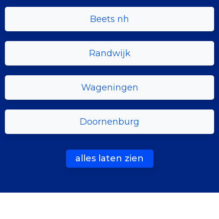
Beets nh
Randwijk
Wageningen
Doornenburg
alles laten zien