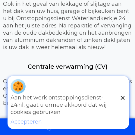
Ook in het geval van lekkage of slijtage aan
het dak van uw huis, garage of bijkeuken bent
u bij Ontstoppingsdienst Waterlandkerkje 24
aan het juiste adres. Na reparatie of vervanging
van de oude dakbedekking en het aanbrengen
van aluminium dakranden of zinken daklijsten
is uw dak is weer helemaal als nieuw!
Centrale verwarming (CV)
Om aangenaam te kunnen wonen of werken is
een prettig binnenklimaat van groot belang.
Onze loodgieters kunnen hiervoor zorgen door
Aan het werk ontstoppingsdienst-
bijvoorbeeld:
24.nl, gaat u ermee akkoord dat wij
cookies gebruiken
Het uitbreiden of compleet installeren van
Accepteren
een cv-installatie
097006521500
Vervangen van radiatoren/radiatorkranen