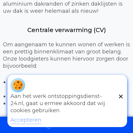
aluminium dakranden of zinken daklijsten is
uw dak is weer helemaal als nieuw!
Centrale verwarming (CV)
Om aangenaam te kunnen wonen of werken is
een prettig binnenklimaat van groot belang.
Onze loodgieters kunnen hiervoor zorgen door
bijvoorbeeld:
Het uitbreiden of compleet installeren van
een cv-installatie
Vervangen van radiatoren/radiatorkranen
Aan het werk ontstoppingsdienst-
Vloerverwarming
24.nl, gaat u ermee akkoord dat wij
cookies gebruiken
Sanitair
Accepteren
097006521500
Wilt u uw badkamer verbouwen en wilt u het