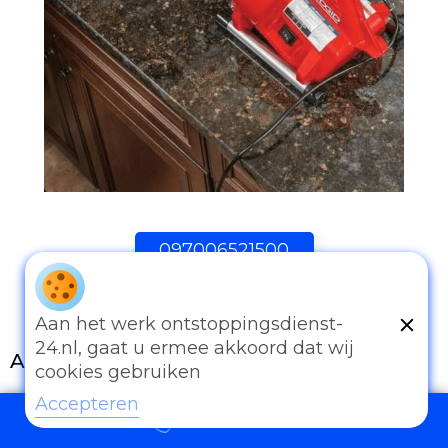
097006521500
Aan het werk ontstoppingsdienst-
24.nl, gaat u ermee akkoord dat wij
Andere diensten
cookies gebruiken
Eender welk probleem van afvoer of
Accepteren
097006521500
rioleringswerken kan u met ons bespreken.
Onze ervaring is onze troef. Al te vaak worden