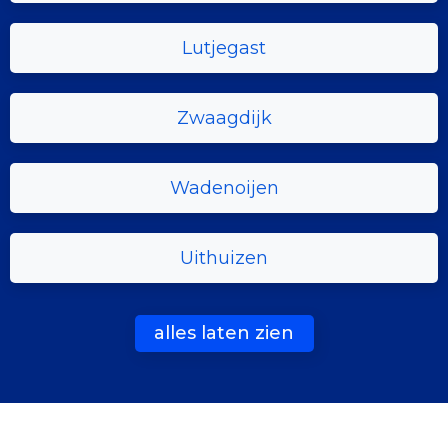
Lutjegast
Zwaagdijk
Wadenoijen
Uithuizen
alles laten zien