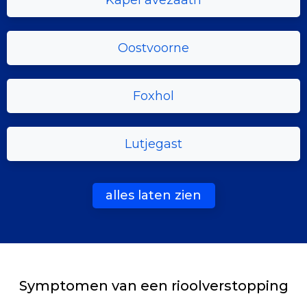
Kapel avezaath
Oostvoorne
Foxhol
Lutjegast
alles laten zien
Symptomen van een rioolverstopping