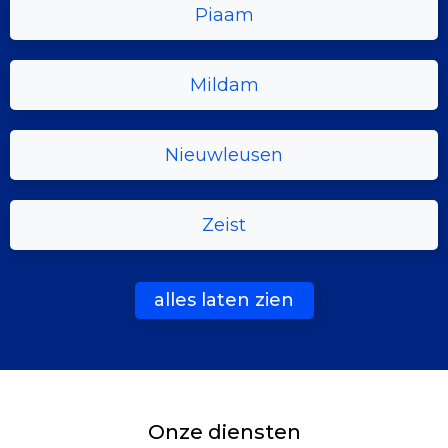
Piaam
Mildam
Nieuwleusen
Zeist
alles laten zien
Onze diensten