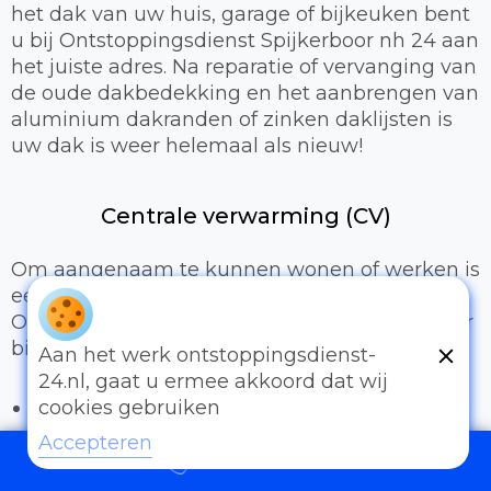
het dak van uw huis, garage of bijkeuken bent
u bij Ontstoppingsdienst Spijkerboor nh 24 aan
het juiste adres. Na reparatie of vervanging van
de oude dakbedekking en het aanbrengen van
aluminium dakranden of zinken daklijsten is
uw dak is weer helemaal als nieuw!
Centrale verwarming (CV)
Om aangenaam te kunnen wonen of werken is
een prettig binnenklimaat van groot belang.
Onze loodgieters kunnen hiervoor zorgen door
bijvoorbeeld:
Aan het werk ontstoppingsdienst-
24.nl, gaat u ermee akkoord dat wij
Het uitbreiden of compleet installeren van
cookies gebruiken
een cv-installatie
Accepteren
Vervangen van radiatoren/radiatorkranen
097006521500
Vloerverwarming