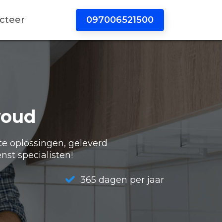
097006521500
cteer
woud
te oplossingen, geleverd
nst specialisten!
365 dagen per jaar