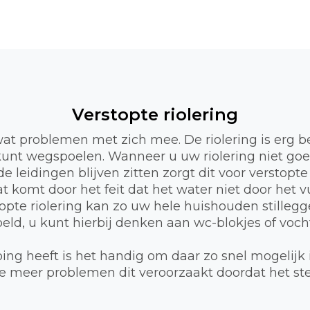
Verstopte riolering
wat problemen met zich mee. De riolering is erg b
l kunt wegspoelen. Wanneer u uw riolering niet go
e leidingen blijven zitten zorgt dit voor verstopte
 komt door het feit dat het water niet door het 
opte riolering kan zo uw hele huishouden stillegge
d, u kunt hierbij denken aan wc-blokjes of vocht
ng heeft is het handig om daar zo snel mogelijk 
 hoe meer problemen dit veroorzaakt doordat het s