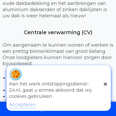
oude dakbedekking en het aanbrengen van
aluminium dakranden of zinken daklijsten is
uw dak is weer helemaal als nieuw!
Centrale verwarming (CV)
Om aangenaam te kunnen wonen of werken is
een prettig binnenklimaat van groot belang.
Onze loodgieters kunnen hiervoor zorgen door
bijvoorbeeld:
Het uitbreiden of compleet installeren van
een cv-installatie
Aan het werk ontstoppingsdienst-
Vervangen van radiatoren/radiatorkranen
24.nl, gaat u ermee akkoord dat wij
Vloerverwarming
cookies gebruiken
Accepteren
Sanitair
097006521500