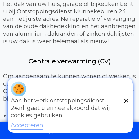
het dak van uw huis, garage of bijkeuken bent
u bij Ontstoppingsdienst Munnekeburen 24
aan het juiste adres. Na reparatie of vervanging
van de oude dakbedekking en het aanbrengen
van aluminium dakranden of zinken daklijsten
is uw dak is weer helemaal als nieuw!
Centrale verwarming (CV)
Om aangenaam te kunnen wonen of werken is
een prettig binnenklimaat van groot belang.
Onze loodgieters kunnen hiervoor zorgen door
bijvoorbeeld:
Aan het werk ontstoppingsdienst-
24.nl, gaat u ermee akkoord dat wij
Het uitbreiden of compleet installeren van
cookies gebruiken
een cv-installatie
Accepteren
Vervangen van radiatoren/radiatorkranen
097006521500
Vloerverwarming