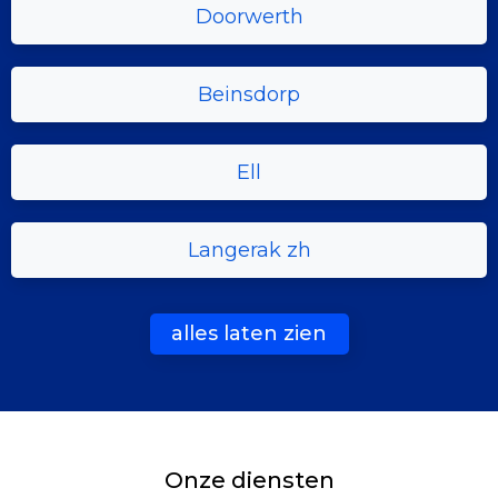
Doorwerth
Beinsdorp
Ell
Langerak zh
alles laten zien
Onze diensten