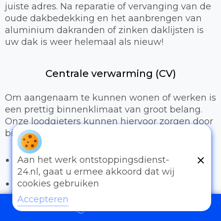
juiste adres. Na reparatie of vervanging van de
oude dakbedekking en het aanbrengen van
aluminium dakranden of zinken daklijsten is
uw dak is weer helemaal als nieuw!
Centrale verwarming (CV)
Om aangenaam te kunnen wonen of werken is
een prettig binnenklimaat van groot belang.
Onze loodgieters kunnen hiervoor zorgen door
bijvoorbeeld:
Het uitbreiden of compleet installeren van
Aan het werk ontstoppingsdienst-
een cv-installatie
24.nl, gaat u ermee akkoord dat wij
Vervangen van radiatoren/radiatorkranen
cookies gebruiken
Vloerverwarming
Accepteren
097006521500
Sanitair