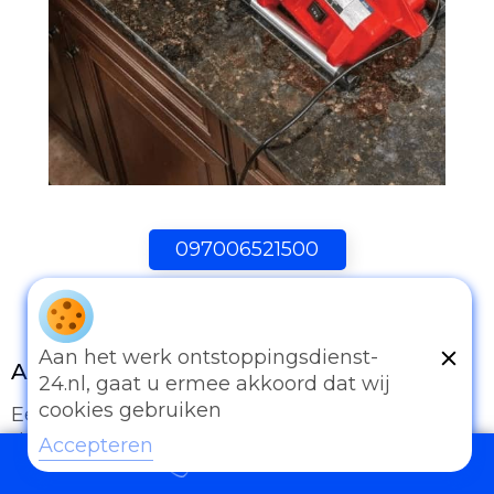
097006521500
Aan het werk ontstoppingsdienst-
Andere diensten
24.nl, gaat u ermee akkoord dat wij
cookies gebruiken
Eender welk probleem van afvoer of
rioleringswerken kan u met ons bespreken.
Accepteren
097006521500
Onze ervaring is onze troef. Al te vaak worden
afvoersystemen verwaarloosd of onderschat