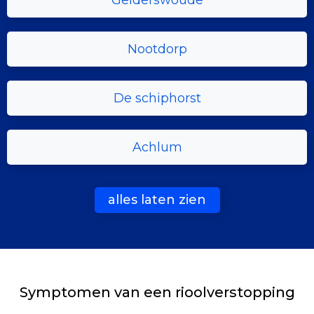
Gelderswoude
Nootdorp
De schiphorst
Achlum
alles laten zien
Symptomen van een rioolverstopping