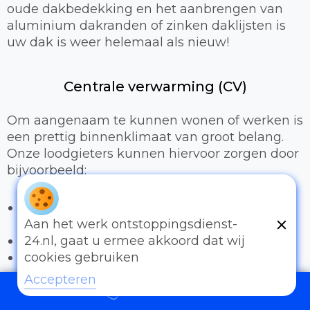
oude dakbedekking en het aanbrengen van
aluminium dakranden of zinken daklijsten is
uw dak is weer helemaal als nieuw!
Centrale verwarming (CV)
Om aangenaam te kunnen wonen of werken is
een prettig binnenklimaat van groot belang.
Onze loodgieters kunnen hiervoor zorgen door
bijvoorbeeld:
Het uitbreiden of compleet installeren van
een cv-installatie
Aan het werk ontstoppingsdienst-
Vervangen van radiatoren/radiatorkranen
24.nl, gaat u ermee akkoord dat wij
Vloerverwarming
cookies gebruiken
Accepteren
Sanitair
097006521500