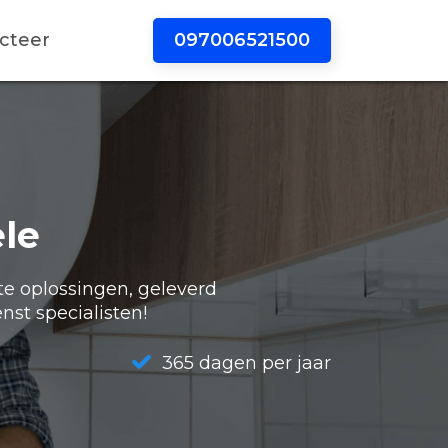
097006521500
cteer
le
te oplossingen, geleverd
nst specialisten!
365 dagen per jaar