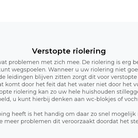
Verstopte riolering
wat problemen met zich mee. De riolering is erg b
l kunt wegspoelen. Wanneer u uw riolering niet go
e leidingen blijven zitten zorgt dit voor verstopte
 komt door het feit dat het water niet door het 
opte riolering kan zo uw hele huishouden stillegge
d, u kunt hierbij denken aan wc-blokjes of vocht
ng heeft is het handig om daar zo snel mogelijk 
 hoe meer problemen dit veroorzaakt doordat het s