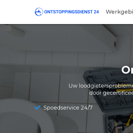
Werkgeb
O
Uw loodgietersproblemen
door gecertifice
Spoedservice 24/7