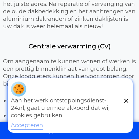
het juiste adres. Na reparatie of vervanging van
de oude dakbedekking en het aanbrengen van
aluminium dakranden of zinken daklijsten is
uw dak is weer helemaal als nieuw!
Centrale verwarming (CV)
Om aangenaam te kunnen wonen of werken is
een prettig binnenklimaat van groot belang.
Onze loodgieters kunnen hiervoor zorgen door
bijvoorbeeld:
Het uitbreiden of compleet installeren van
Aan het werk ontstoppingsdienst-
een cv-installatie
24.nl, gaat u ermee akkoord dat wij
Vervangen van radiatoren/radiatorkranen
cookies gebruiken
Vloerverwarming
Accepteren
097006521500
Sanitair