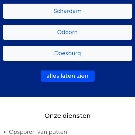
Schardam
Odoorn
Doesburg
alles laten zien
Onze diensten
Opsporen van putten