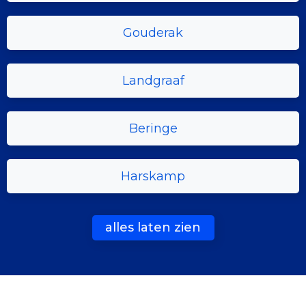
Gouderak
Landgraaf
Beringe
Harskamp
alles laten zien