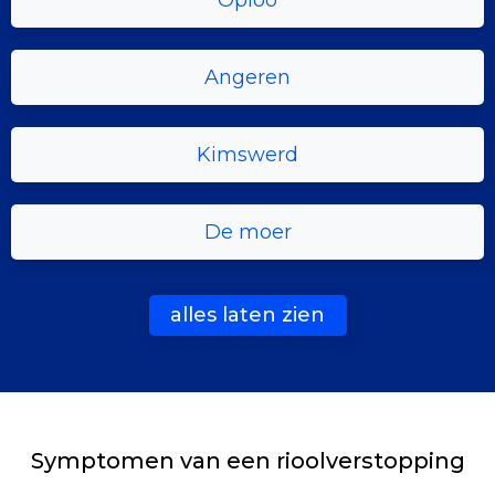
Oploo
Angeren
Kimswerd
De moer
alles laten zien
Symptomen van een rioolverstopping