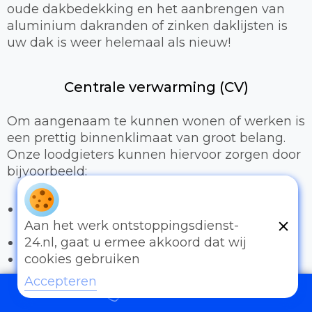
oude dakbedekking en het aanbrengen van
aluminium dakranden of zinken daklijsten is
uw dak is weer helemaal als nieuw!
Centrale verwarming (CV)
Om aangenaam te kunnen wonen of werken is
een prettig binnenklimaat van groot belang.
Onze loodgieters kunnen hiervoor zorgen door
bijvoorbeeld:
Het uitbreiden of compleet installeren van
een cv-installatie
Aan het werk ontstoppingsdienst-
Vervangen van radiatoren/radiatorkranen
24.nl, gaat u ermee akkoord dat wij
Vloerverwarming
cookies gebruiken
Accepteren
Sanitair
097006521500