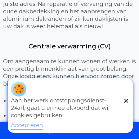
juiste adres. Na reparatie of vervanging van de
oude dakbedekking en het aanbrengen van
aluminium dakranden of zinken daklijsten is
uw dak is weer helemaal als nieuw!
Centrale verwarming (CV)
Om aangenaam te kunnen wonen of werken is
een prettig binnenklimaat van groot belang.
Onze loodgieters kunnen hiervoor zorgen door
bijvoorbeeld:
Het uitbreiden of compleet installeren van
Aan het werk ontstoppingsdienst-
een cv-installatie
24.nl, gaat u ermee akkoord dat wij
Vervangen van radiatoren/radiatorkranen
cookies gebruiken
Vloerverwarming
Accepteren
097006521500
Sanitair