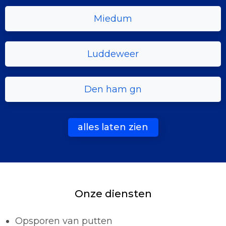
Miedum
Luddeweer
Den ham gn
alles laten zien
Onze diensten
Opsporen van putten