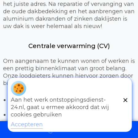
het juiste adres. Na reparatie of vervanging van
de oude dakbedekking en het aanbrengen van
aluminium dakranden of zinken daklijsten is
uw dak is weer helemaal als nieuw!
Centrale verwarming (CV)
Om aangenaam te kunnen wonen of werken is
een prettig binnenklimaat van groot belang.
Onze loodgieters kunnen hiervoor zorgen door
bijvoorbeeld:
Het uitbreiden of compleet installeren van
Aan het werk ontstoppingsdienst-
een cv-installatie
24.nl, gaat u ermee akkoord dat wij
Vervangen van radiatoren/radiatorkranen
cookies gebruiken
Vloerverwarming
Accepteren
097006521500
Sanitair