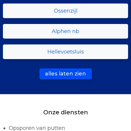
Ossenzijl
Alphen nb
Hellevoetsluis
alles laten zien
Onze diensten
Opsporen van putten