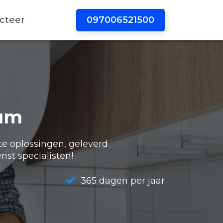
097006521500
cteer
tum
te oplossingen, geleverd
nst specialisten!
365 dagen per jaar