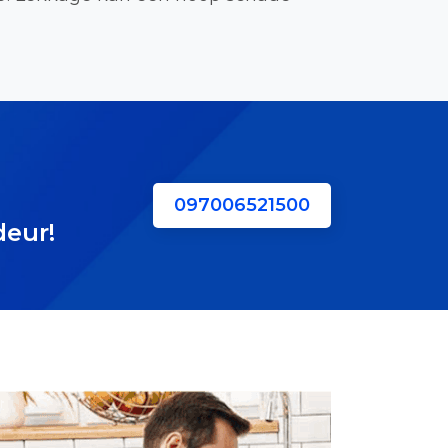
097006521500
deur!