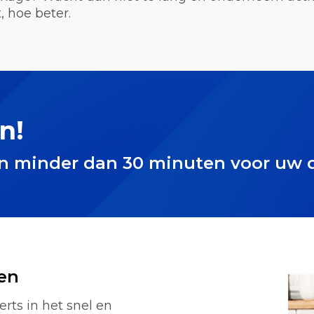
, hoe beter.
n!
in minder dan 30 minuten voor uw 
en
rts in het snel en