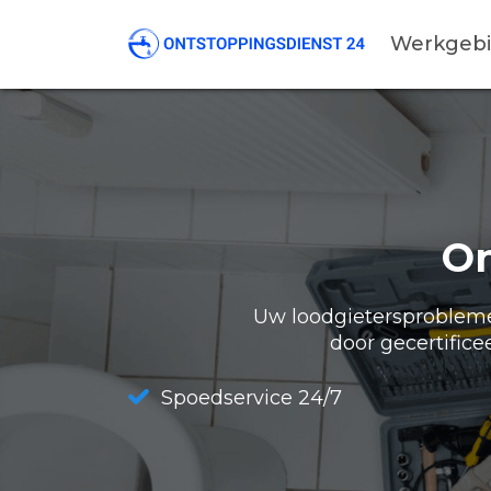
Werkgeb
On
Uw loodgietersproblemen
door gecertifice
Spoedservice 24/7