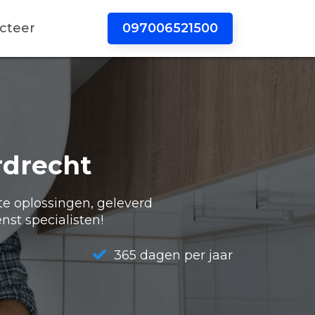
097006521500
cteer
rdrecht
te oplossingen, geleverd
nst specialisten!
365 dagen per jaar