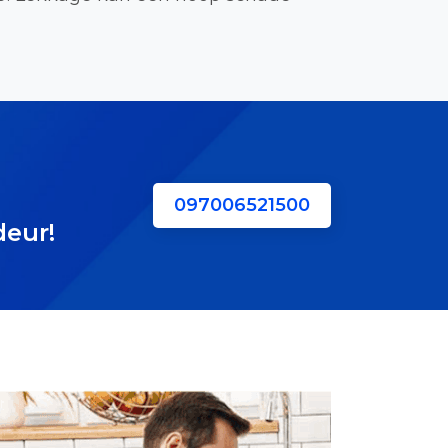
097006521500
deur!